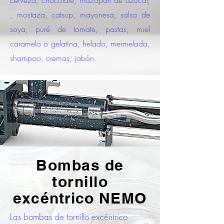
cerveza, chocolate, mazapán de azúcar,
, mostaza, catsup, mayonesa, salsa de
soya, puré de tomate, pastas, miel
caramelo o gelatina, helado, mermelada,
shampoo, cremas, jabón.
Bombas de
tornillo
excéntrico
NEMO
Las bombas de tornillo excéntrico