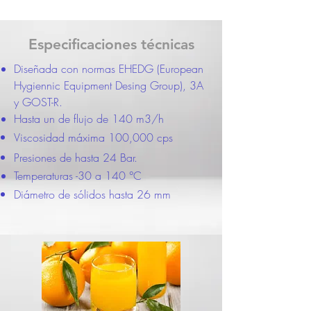
Especificaciones técnicas
Diseñada con normas EHEDG (European
Hygiennic Equipment Desing Group), 3A
y GOST-R.
Hasta un de flujo de 140 m3/h
Viscosidad máxima 100,000 cps
Presiones de hasta 24 Bar.
Temperaturas -30 a 140 °C
Diámetro de sólidos hasta 26 mm